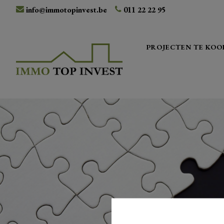
info@immotopinvest.be
011 22 22 95
PROJECTEN TE KOO