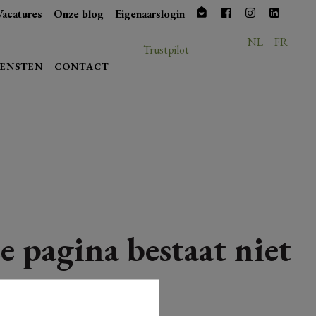
Vacatures
Onze blog
Eigenaarslogin
NL
FR
Trustpilot
IENSTEN
CONTACT
e pagina bestaat niet
meer