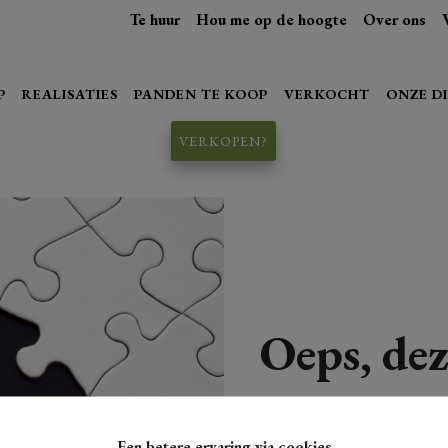
Te huur
Hou me op de hoogte
Over ons
P
REALISATIES
PANDEN TE KOOP
VERKOCHT
ONZE D
VERKOPEN?
Oeps, dez
Een betere ervaring via cookies