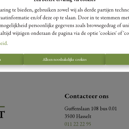
ring te bieden, gebruiken zowel wij als derde partijen techn
raatinformatie en/of deze op te slaan. Door in te stemmen met
 mogelijkheid persoonlijke gegevens zoals browsegedrag of uni
Te koo
tijd wijzigen onderaan de pagina via de optie 'cookies' of 'coo
leid
.
n
Alleen noodzakelijke cookies
Contacteer ons
Guffenslaan 108 bus 0.01
3500 Hasselt
011 22 22 95