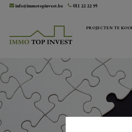
info@immotopinvest.be
011 22 22 95
PROJECTEN TE KOO