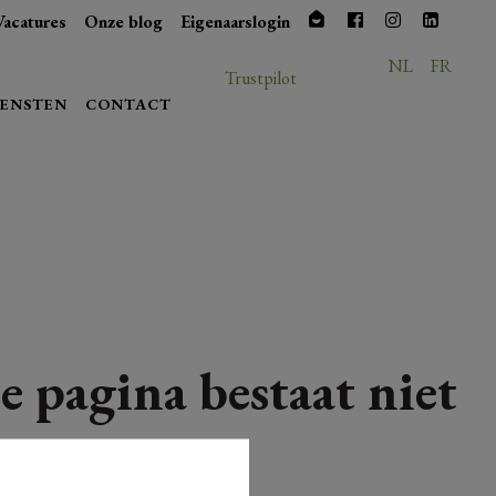
Vacatures
Onze blog
Eigenaarslogin
NL
FR
Trustpilot
IENSTEN
CONTACT
e pagina bestaat niet
meer