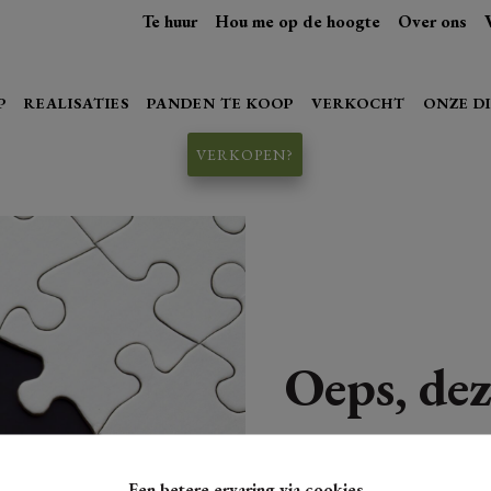
Te huur
Hou me op de hoogte
Over ons
P
REALISATIES
PANDEN TE KOOP
VERKOCHT
ONZE D
VERKOPEN?
Oeps, dez
Een betere ervaring via cookies