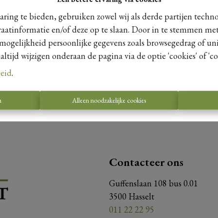
ring te bieden, gebruiken zowel wij als derde partijen techn
raatinformatie en/of deze op te slaan. Door in te stemmen met
 mogelijkheid persoonlijke gegevens zoals browsegedrag of uni
Te koo
tijd wijzigen onderaan de pagina via de optie 'cookies' of 'coo
leid
.
n
Alleen noodzakelijke cookies
Contacteer ons
Guffenslaan 108 bus 0.01
3500 Hasselt
011 22 22 95