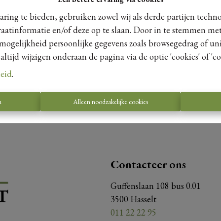
ring te bieden, gebruiken zowel wij als derde partijen techn
raatinformatie en/of deze op te slaan. Door in te stemmen met
 mogelijkheid persoonlijke gegevens zoals browsegedrag of uni
Te koo
tijd wijzigen onderaan de pagina via de optie 'cookies' of 'coo
leid
.
n
Alleen noodzakelijke cookies
Contacteer ons
Guffenslaan 108 bus 0.01
3500 Hasselt
011 22 22 95