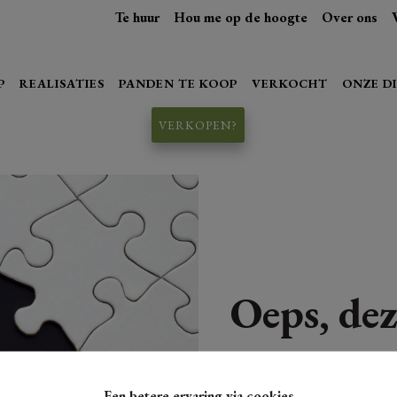
Te huur
Hou me op de hoogte
Over ons
P
REALISATIES
PANDEN TE KOOP
VERKOCHT
ONZE D
VERKOPEN?
Oeps, dez
Een betere ervaring via cookies