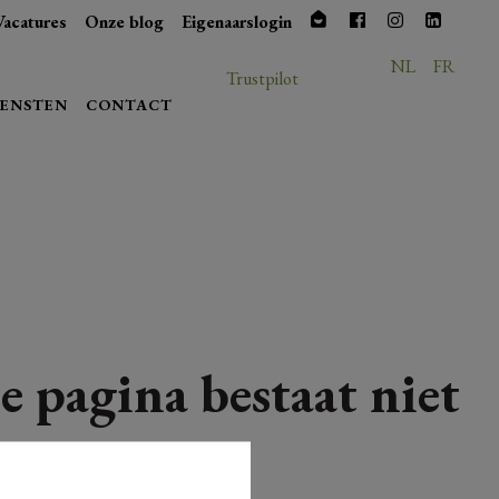
Vacatures
Onze blog
Eigenaarslogin
NL
FR
Trustpilot
IENSTEN
CONTACT
e pagina bestaat niet
meer