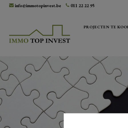
info@immotopinvest.be
011 22 22 95
PROJECTEN TE KOO