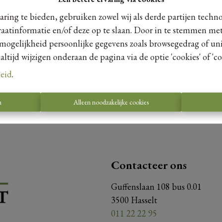
ring te bieden, gebruiken zowel wij als derde partijen techn
raatinformatie en/of deze op te slaan. Door in te stemmen met
 mogelijkheid persoonlijke gegevens zoals browsegedrag of uni
Te koo
tijd wijzigen onderaan de pagina via de optie 'cookies' of 'coo
leid
.
n
Alleen noodzakelijke cookies
Contacteer ons
Guffenslaan 108 bus 0.01
3500 Hasselt
011 22 22 95