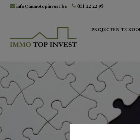
info@immotopinvest.be
011 22 22 95
PROJECTEN TE KOO