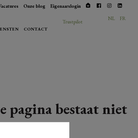
Vacatures
Onze blog
Eigenaarslogin
NL
FR
Trustpilot
IENSTEN
CONTACT
e pagina bestaat niet
meer