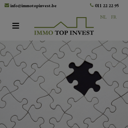
info@immotopinvest.be
011 22 22 95
NL
FR