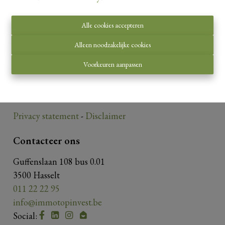
Alle cookies accepteren
Toezichthoudende autoriteit:
Alleen noodzakelijke cookies
Beroepsinstituut van Vastgoedmakelaars,
Voorkeuren aanpassen
Luxemburgstraat 16 B te 1000 Brussel.
Onderworpen aan de
deontologische code van het
BIV
.
Privacy statement
-
Disclaimer
Contacteer ons
Guffenslaan 108 bus 0.01
3500 Hasselt
011 22 22 95
info@immotopinvest.be
Social: