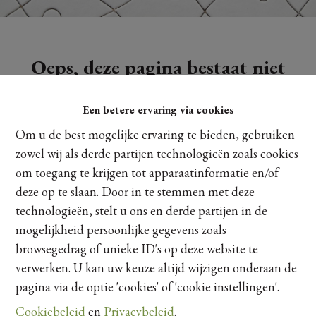
Oeps, deze pagina bestaat niet
meer
Een betere ervaring via cookies
Om u de best mogelijke ervaring te bieden, gebruiken
zowel wij als derde partijen technologieën zoals cookies
om toegang te krijgen tot apparaatinformatie en/of
Te koop
Te huur
deze op te slaan. Door in te stemmen met deze
technologieën, stelt u ons en derde partijen in de
mogelijkheid persoonlijke gegevens zoals
browsegedrag of unieke ID's op deze website te
verwerken. U kan uw keuze altijd wijzigen onderaan de
pagina via de optie 'cookies' of 'cookie instellingen'.
Cookiebeleid
en
Privacybeleid
.