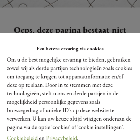
Oeps, deze pagina bestaat niet
meer
Een betere ervaring via cookies
Om u de best mogelijke ervaring te bieden, gebruiken
zowel wij als derde partijen technologieën zoals cookies
om toegang te krijgen tot apparaatinformatie en/of
Te koop
Te huur
deze op te slaan. Door in te stemmen met deze
technologieën, stelt u ons en derde partijen in de
mogelijkheid persoonlijke gegevens zoals
browsegedrag of unieke ID's op deze website te
verwerken. U kan uw keuze altijd wijzigen onderaan de
pagina via de optie 'cookies' of 'cookie instellingen'.
Cookiebeleid
en
Privacybeleid
.