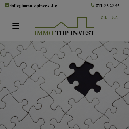
info@immotopinvest.be
011 22 22 95
NL
FR