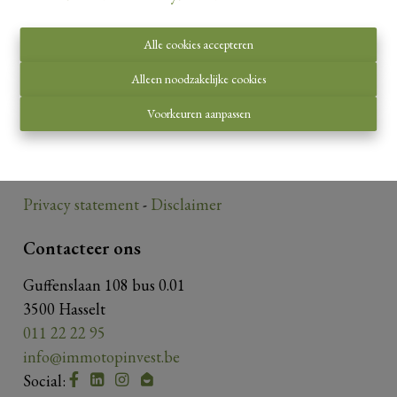
Alle cookies accepteren
Toezichthoudende autoriteit:
Alleen noodzakelijke cookies
Beroepsinstituut van Vastgoedmakelaars,
Voorkeuren aanpassen
Luxemburgstraat 16 B te 1000 Brussel.
Onderworpen aan de
deontologische code van het
BIV
.
Privacy statement
-
Disclaimer
Contacteer ons
Guffenslaan 108 bus 0.01
3500 Hasselt
011 22 22 95
info@immotopinvest.be
Social: