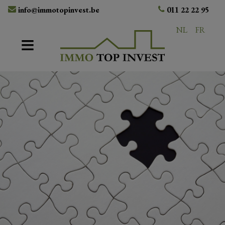
info@immotopinvest.be
011 22 22 95
NL
FR