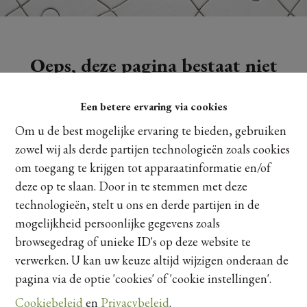
Oeps, deze pagina bestaat niet
meer
Een betere ervaring via cookies
Om u de best mogelijke ervaring te bieden, gebruiken
zowel wij als derde partijen technologieën zoals cookies
om toegang te krijgen tot apparaatinformatie en/of
Te koop
Te huur
deze op te slaan. Door in te stemmen met deze
technologieën, stelt u ons en derde partijen in de
mogelijkheid persoonlijke gegevens zoals
browsegedrag of unieke ID's op deze website te
verwerken. U kan uw keuze altijd wijzigen onderaan de
pagina via de optie 'cookies' of 'cookie instellingen'.
Cookiebeleid
en
Privacybeleid
.