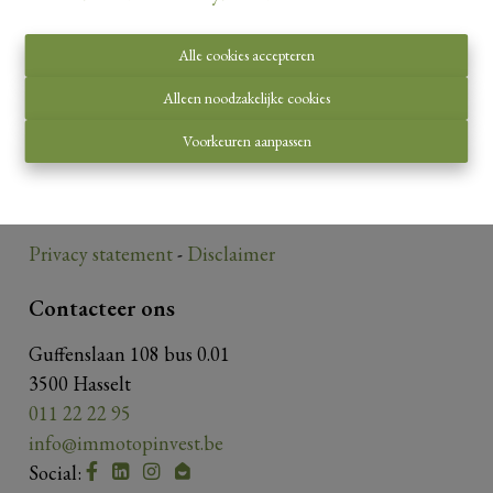
Alle cookies accepteren
Toezichthoudende autoriteit:
Alleen noodzakelijke cookies
Beroepsinstituut van Vastgoedmakelaars,
Voorkeuren aanpassen
Luxemburgstraat 16 B te 1000 Brussel.
Onderworpen aan de
deontologische code van het
BIV
.
Privacy statement
-
Disclaimer
Contacteer ons
Guffenslaan 108 bus 0.01
3500 Hasselt
011 22 22 95
info@immotopinvest.be
Social: