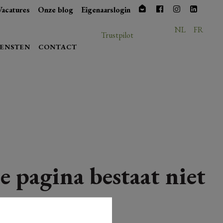
Vacatures
Onze blog
Eigenaarslogin
NL
FR
Trustpilot
IENSTEN
CONTACT
e pagina bestaat niet
meer