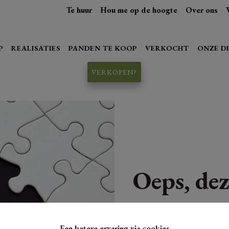
Te huur
Hou me op de hoogte
Over ons
P
REALISATIES
PANDEN TE KOOP
VERKOCHT
ONZE D
VERKOPEN?
Oeps, dez
Een betere ervaring via cookies