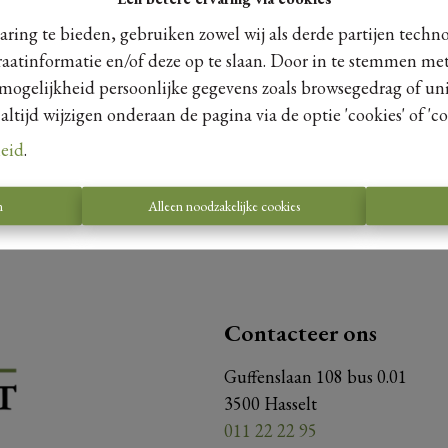
ring te bieden, gebruiken zowel wij als derde partijen techn
raatinformatie en/of deze op te slaan. Door in te stemmen met
 mogelijkheid persoonlijke gegevens zoals browsegedrag of uni
Te koo
tijd wijzigen onderaan de pagina via de optie 'cookies' of 'coo
leid
.
n
Alleen noodzakelijke cookies
Contacteer ons
Guffenslaan 108 bus 0.01
3500 Hasselt
011 22 22 95