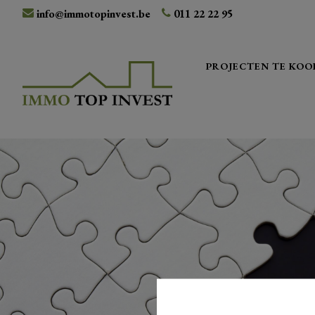
info@immotopinvest.be
011 22 22 95
PROJECTEN TE KOO