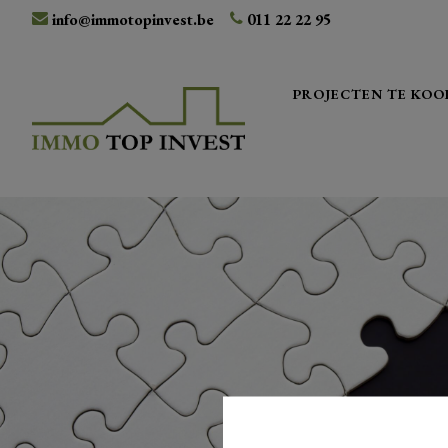
info@immotopinvest.be
011 22 22 95
PROJECTEN TE KOO