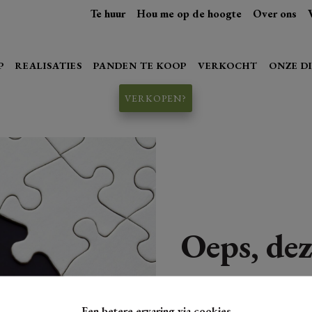
Te huur
Hou me op de hoogte
Over ons
P
REALISATIES
PANDEN TE KOOP
VERKOCHT
ONZE D
VERKOPEN?
Oeps, dez
Een betere ervaring via cookies