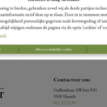
ring te bieden, gebruiken zowel wij als derde partijen techn
raatinformatie en/of deze op te slaan. Door in te stemmen met
 mogelijkheid persoonlijke gegevens zoals browsegedrag of uni
Te koo
tijd wijzigen onderaan de pagina via de optie 'cookies' of 'coo
leid
.
n
Alleen noodzakelijke cookies
Contacteer ons
Guffenslaan 108 bus 0.01
3500 Hasselt
011 22 22 95