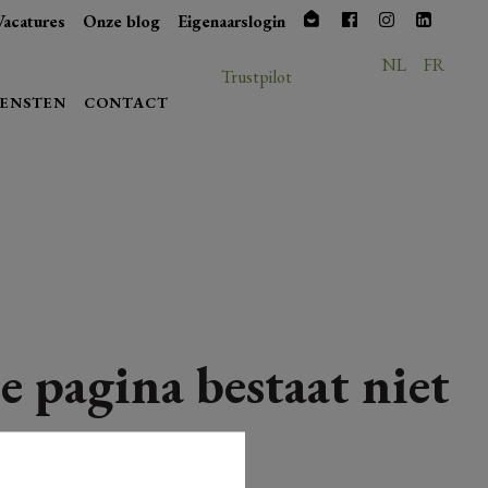
Vacatures
Onze blog
Eigenaarslogin
NL
FR
Trustpilot
IENSTEN
CONTACT
e pagina bestaat niet
meer