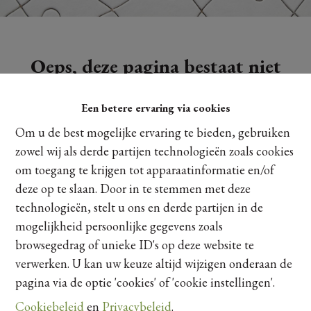
Oeps, deze pagina bestaat niet
meer
Een betere ervaring via cookies
Om u de best mogelijke ervaring te bieden, gebruiken
zowel wij als derde partijen technologieën zoals cookies
om toegang te krijgen tot apparaatinformatie en/of
Te koop
Te huur
deze op te slaan. Door in te stemmen met deze
technologieën, stelt u ons en derde partijen in de
mogelijkheid persoonlijke gegevens zoals
browsegedrag of unieke ID's op deze website te
verwerken. U kan uw keuze altijd wijzigen onderaan de
pagina via de optie 'cookies' of 'cookie instellingen'.
Cookiebeleid
en
Privacybeleid
.