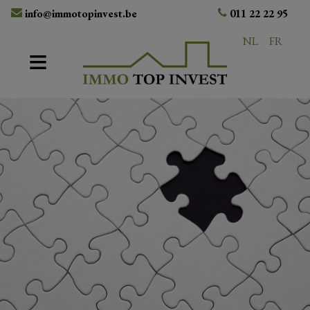
info@immotopinvest.be
011 22 22 95
NL
FR