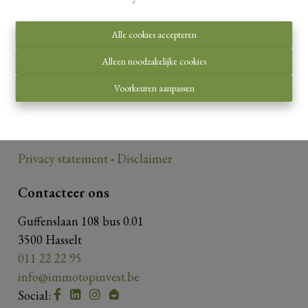
Alle cookies accepteren
Toezichthoudende autoriteit:
Alleen noodzakelijke cookies
Beroepsinstituut van Vastgoedmakelaars,
Voorkeuren aanpassen
Luxemburgstraat 16 B te 1000 Brussel.
Onderworpen aan de
deontologische code van het
BIV
.
Privacy statement
-
Disclaimer
Contacteer ons
Guffenslaan 108 bus 0.01
3500 Hasselt
011 22 22 95
info@immotopinvest.be
Social: