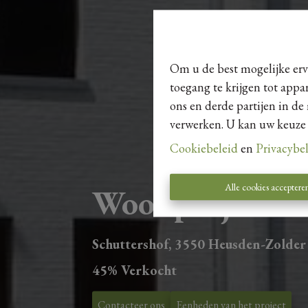
Om u de best mogelijke erva
toegang te krijgen tot appa
ons en derde partijen in de
verwerken. U kan uw keuze al
Cookiebeleid
en
Privacybe
Alle cookies acceptere
Woonproject Zo
Schuttershof, 3550 Heusden-Zolder
45% Verkocht
Contacteer ons
Eenheden van het project