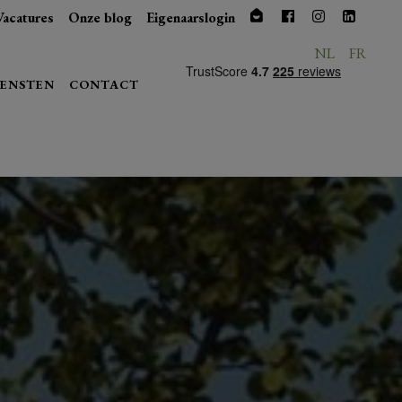
Vacatures
Onze blog
Eigenaarslogin
NL
FR
IENSTEN
CONTACT