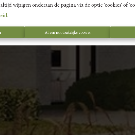
tijd wijzigen onderaan de pagina via de optie 'cookies' of 'coo
leid
.
n
Alleen noodzakelijke cookies
ommilfoo