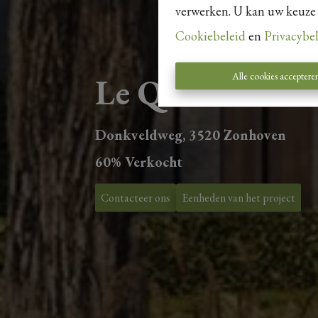
verwerken. U kan uw keuze al
Cookiebeleid
en
Privacybe
Alle cookies acceptere
Le Quartier K
Donkveldweg, 3520 Zonhoven
60% Verkocht
Contacteer ons
Eenheden van het project