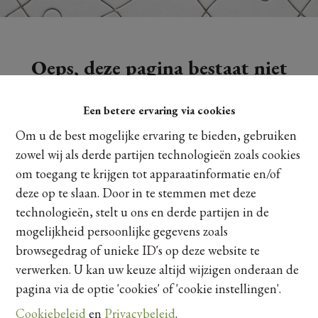
Oeps, deze pagina bestaat niet
meer
Een betere ervaring via cookies
Om u de best mogelijke ervaring te bieden, gebruiken
zowel wij als derde partijen technologieën zoals cookies
om toegang te krijgen tot apparaatinformatie en/of
Te koop
Te huur
deze op te slaan. Door in te stemmen met deze
technologieën, stelt u ons en derde partijen in de
mogelijkheid persoonlijke gegevens zoals
browsegedrag of unieke ID's op deze website te
verwerken. U kan uw keuze altijd wijzigen onderaan de
pagina via de optie 'cookies' of 'cookie instellingen'.
Cookiebeleid
en
Privacybeleid
.