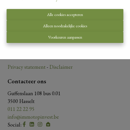
Alle cookies accepteren
Toezichthoudende autoriteit:
Alleen noodzakelijke cookies
Beroepsinstituut van Vastgoedmakelaars,
Voorkeuren aanpassen
Luxemburgstraat 16 B te 1000 Brussel.
Onderworpen aan de
deontologische code van het
BIV
.
Privacy statement
-
Disclaimer
Contacteer ons
Guffenslaan 108 bus 0.01
3500 Hasselt
011 22 22 95
info@immotopinvest.be
Social: