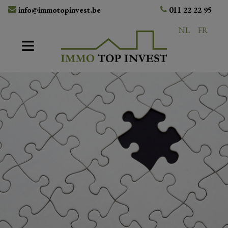
info@immotopinvest.be
011 22 22 95
NL
FR