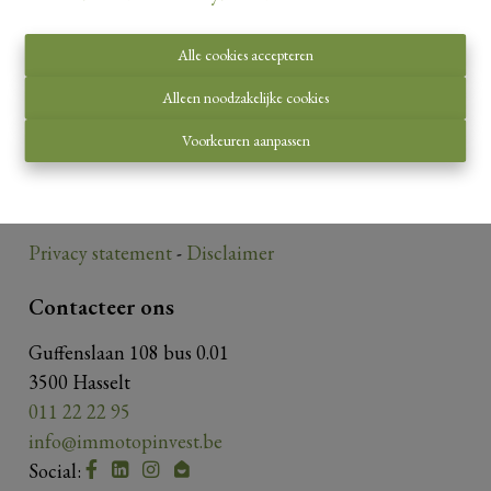
Alle cookies accepteren
Toezichthoudende autoriteit:
Alleen noodzakelijke cookies
Beroepsinstituut van Vastgoedmakelaars,
Voorkeuren aanpassen
Luxemburgstraat 16 B te 1000 Brussel.
Onderworpen aan de
deontologische code van het
BIV
.
Privacy statement
-
Disclaimer
Contacteer ons
Guffenslaan 108 bus 0.01
3500 Hasselt
011 22 22 95
info@immotopinvest.be
Social: