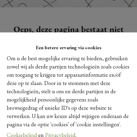
Oeps, deze pagina bestaat niet
meer
Een betere ervaring via cookies
Om u de best mogelijke ervaring te bieden, gebruiken
zowel wij als derde partijen technologieën zoals cookies
om toegang te krijgen tot apparaatinformatie en/of
Te koop
Te huur
deze op te slaan. Door in te stemmen met deze
technologieën, stelt u ons en derde partijen in de
mogelijkheid persoonlijke gegevens zoals
browsegedrag of unieke ID's op deze website te
verwerken. U kan uw keuze altijd wijzigen onderaan de
pagina via de optie 'cookies' of 'cookie instellingen'.
Cookiebeleid
en
Privacybeleid
.