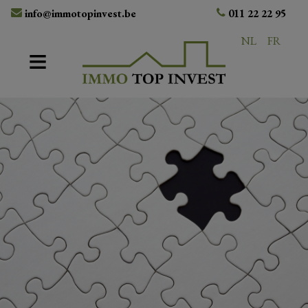
info@immotopinvest.be
011 22 22 95
NL
FR