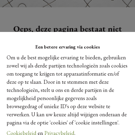
Oeps, deze pagina bestaat niet
meer
Een betere ervaring via cookies
Om u de best mogelijke ervaring te bieden, gebruiken
zowel wij als derde partijen technologieën zoals cookies
om toegang te krijgen tot apparaatinformatie en/of
Te koop
Te huur
deze op te slaan. Door in te stemmen met deze
technologieën, stelt u ons en derde partijen in de
mogelijkheid persoonlijke gegevens zoals
browsegedrag of unieke ID's op deze website te
verwerken. U kan uw keuze altijd wijzigen onderaan de
pagina via de optie 'cookies' of 'cookie instellingen'.
Cookiebeleid
en
Privacybeleid
.