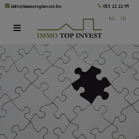
info@immotopinvest.be
011 22 22 95
NL
FR