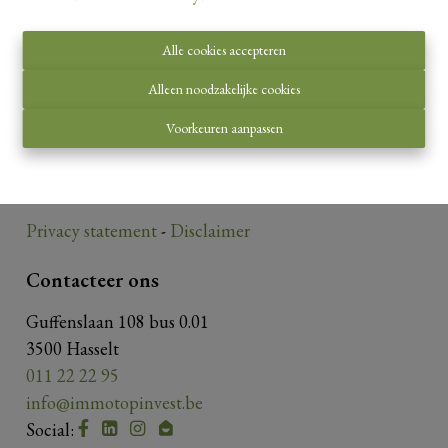
Alle cookies accepteren
Toezichthoudende autoriteit:
Alleen noodzakelijke cookies
Beroepsinstituut van Vastgoedmakelaars,
Voorkeuren aanpassen
Luxemburgstraat 16 B te 1000 Brussel.
Onderworpen aan de
deontologische code van het
BIV
.
Privacy statement
-
Disclaimer
Contacteer ons
Guffenslaan 108 bus 0.01
3500 Hasselt
011 22 22 95
info@immotopinvest.be
Social: