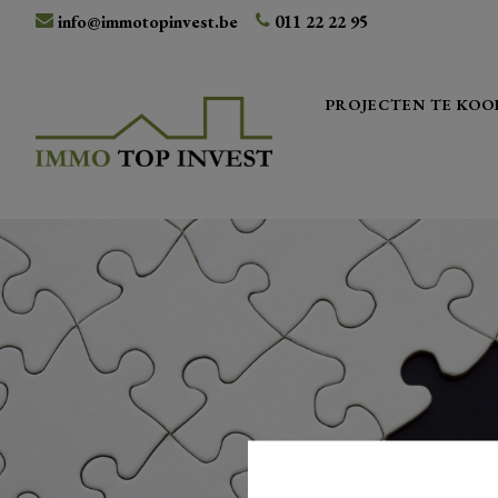
info@immotopinvest.be
011 22 22 95
PROJECTEN TE KOO