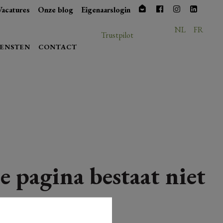
Vacatures
Onze blog
Eigenaarslogin
NL
FR
Trustpilot
IENSTEN
CONTACT
e pagina bestaat niet
meer