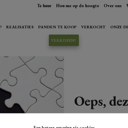
Te huur
Hou me op de hoogte
Over ons
P
REALISATIES
PANDEN TE KOOP
VERKOCHT
ONZE D
VERKOPEN?
Oeps, dez
Een betere ervaring via cookies