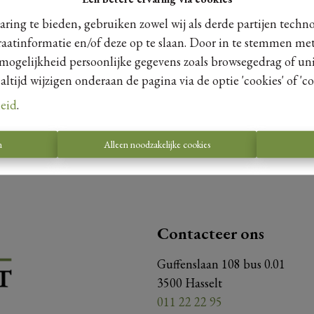
ring te bieden, gebruiken zowel wij als derde partijen techn
raatinformatie en/of deze op te slaan. Door in te stemmen met
 mogelijkheid persoonlijke gegevens zoals browsegedrag of uni
Te koo
tijd wijzigen onderaan de pagina via de optie 'cookies' of 'coo
leid
.
n
Alleen noodzakelijke cookies
Contacteer ons
Guffenslaan 108 bus 0.01
3500 Hasselt
011 22 22 95