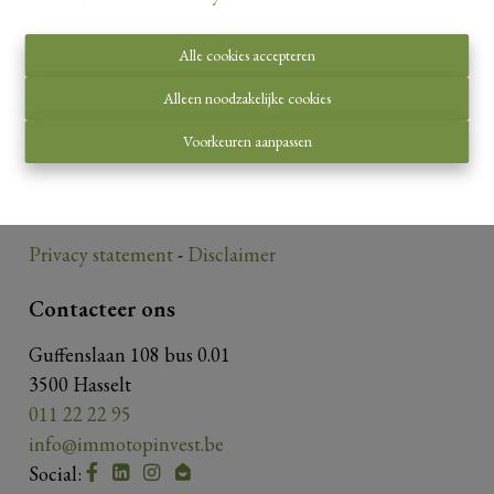
Alle cookies accepteren
Toezichthoudende autoriteit:
Alleen noodzakelijke cookies
Beroepsinstituut van Vastgoedmakelaars,
Voorkeuren aanpassen
Luxemburgstraat 16 B te 1000 Brussel.
Onderworpen aan de
deontologische code van het
BIV
.
Privacy statement
-
Disclaimer
Contacteer ons
Guffenslaan 108 bus 0.01
3500 Hasselt
011 22 22 95
info@immotopinvest.be
Social: