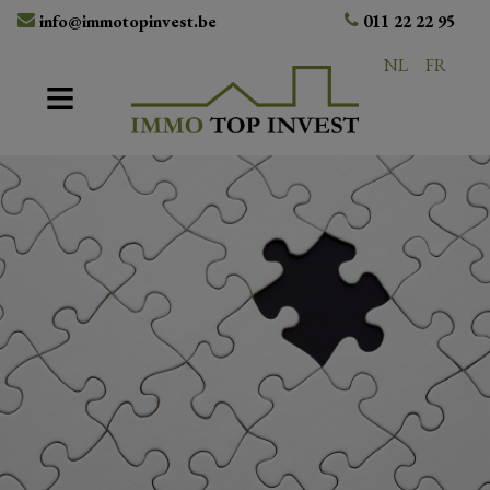
info@immotopinvest.be
011 22 22 95
NL
FR