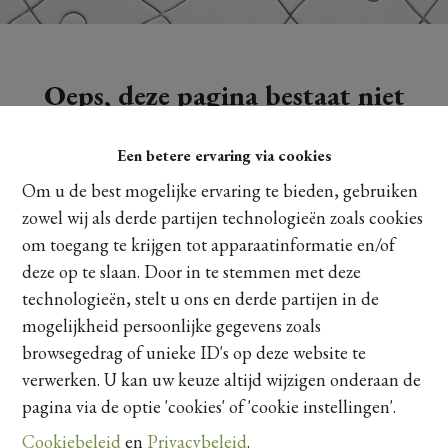
Oeps, deze pagina bestaat niet
meer
Een betere ervaring via cookies
Om u de best mogelijke ervaring te bieden, gebruiken
zowel wij als derde partijen technologieën zoals cookies
om toegang te krijgen tot apparaatinformatie en/of
Te koop
Te huur
deze op te slaan. Door in te stemmen met deze
technologieën, stelt u ons en derde partijen in de
mogelijkheid persoonlijke gegevens zoals
browsegedrag of unieke ID's op deze website te
verwerken. U kan uw keuze altijd wijzigen onderaan de
pagina via de optie 'cookies' of 'cookie instellingen'.
Cookiebeleid
en
Privacybeleid
.