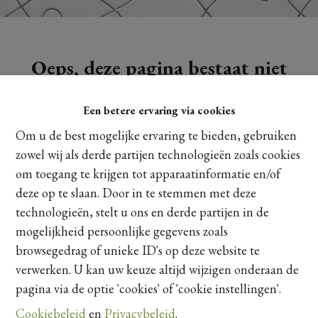
Oeps, deze pagina bestaat niet
meer
Een betere ervaring via cookies
Om u de best mogelijke ervaring te bieden, gebruiken
zowel wij als derde partijen technologieën zoals cookies
om toegang te krijgen tot apparaatinformatie en/of
Te koop
Te huur
deze op te slaan. Door in te stemmen met deze
technologieën, stelt u ons en derde partijen in de
mogelijkheid persoonlijke gegevens zoals
browsegedrag of unieke ID's op deze website te
verwerken. U kan uw keuze altijd wijzigen onderaan de
pagina via de optie 'cookies' of 'cookie instellingen'.
Cookiebeleid
en
Privacybeleid
.