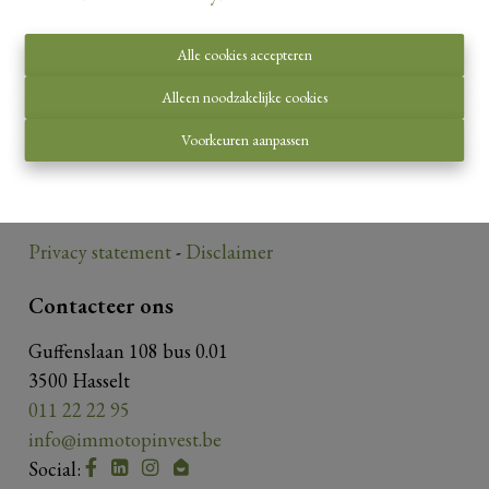
Alle cookies accepteren
Toezichthoudende autoriteit:
Alleen noodzakelijke cookies
Beroepsinstituut van Vastgoedmakelaars,
Voorkeuren aanpassen
Luxemburgstraat 16 B te 1000 Brussel.
Onderworpen aan de
deontologische code van het
BIV
.
Privacy statement
-
Disclaimer
Contacteer ons
Guffenslaan 108 bus 0.01
3500 Hasselt
011 22 22 95
info@immotopinvest.be
Social: