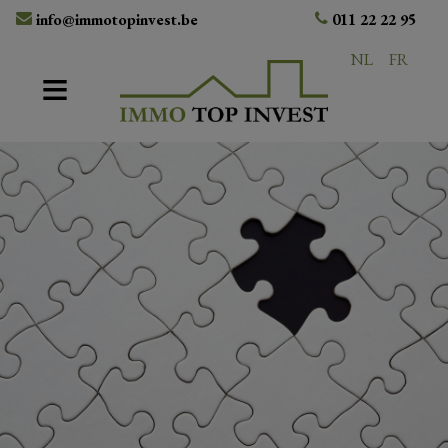
info@immotopinvest.be
011 22 22 95
NL
FR