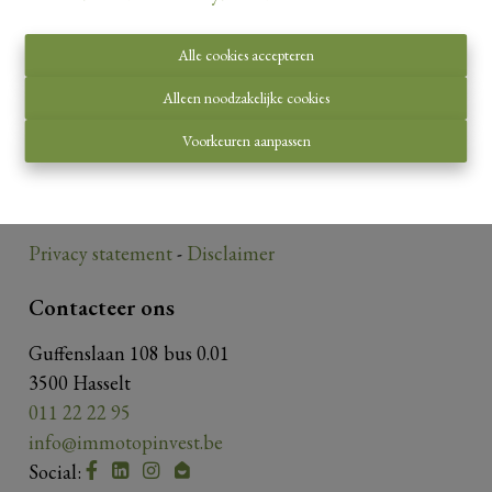
Alle cookies accepteren
Toezichthoudende autoriteit:
Alleen noodzakelijke cookies
Beroepsinstituut van Vastgoedmakelaars,
Voorkeuren aanpassen
Luxemburgstraat 16 B te 1000 Brussel.
Onderworpen aan de
deontologische code van het
BIV
.
Privacy statement
-
Disclaimer
Contacteer ons
Guffenslaan 108 bus 0.01
3500 Hasselt
011 22 22 95
info@immotopinvest.be
Social: