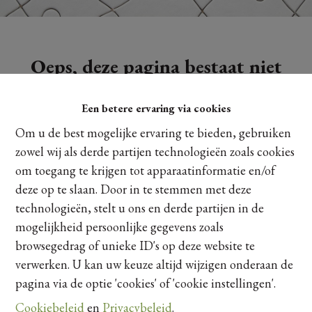
Oeps, deze pagina bestaat niet
meer
Een betere ervaring via cookies
Om u de best mogelijke ervaring te bieden, gebruiken
zowel wij als derde partijen technologieën zoals cookies
om toegang te krijgen tot apparaatinformatie en/of
Te koop
Te huur
deze op te slaan. Door in te stemmen met deze
technologieën, stelt u ons en derde partijen in de
mogelijkheid persoonlijke gegevens zoals
browsegedrag of unieke ID's op deze website te
verwerken. U kan uw keuze altijd wijzigen onderaan de
pagina via de optie 'cookies' of 'cookie instellingen'.
Cookiebeleid
en
Privacybeleid
.