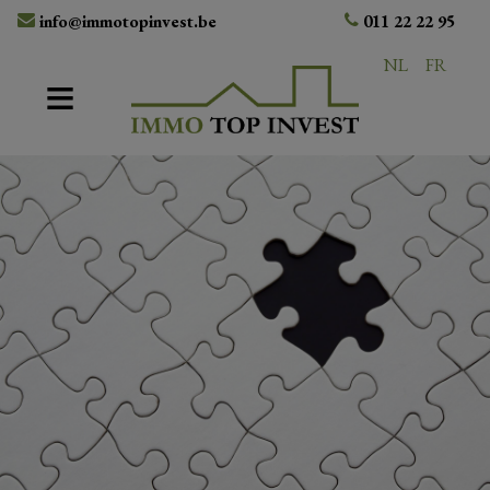
info@immotopinvest.be
011 22 22 95
NL
FR