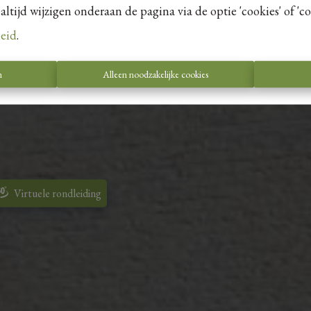
tijd wijzigen onderaan de pagina via de optie 'cookies' of 'coo
leid
.
n
Alleen noodzakelijke cookies
 Versa
Virtuele rondleiding