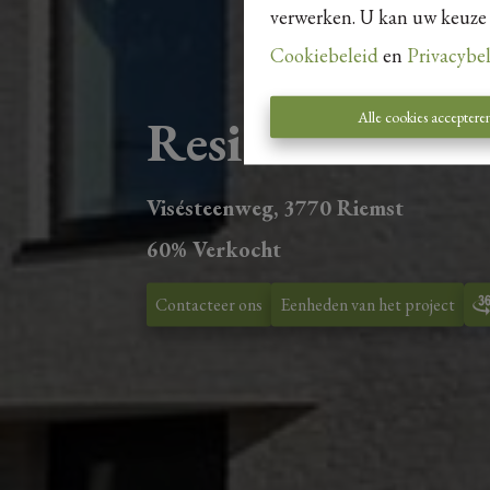
verwerken. U kan uw keuze al
Cookiebeleid
en
Privacybe
Alle cookies acceptere
Residentie Visa
Visésteenweg, 3770 Riemst
60% Verkocht
Contacteer ons
Eenheden van het project