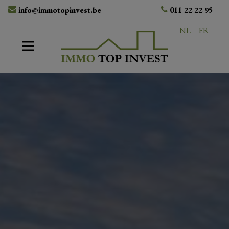
info@immotopinvest.be
011 22 22 95
NL
FR