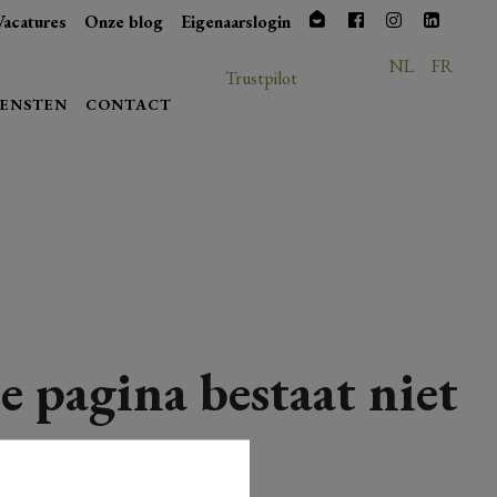
Vacatures
Onze blog
Eigenaarslogin
NL
FR
Trustpilot
IENSTEN
CONTACT
e pagina bestaat niet
meer