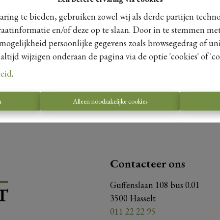
ring te bieden, gebruiken zowel wij als derde partijen techn
raatinformatie en/of deze op te slaan. Door in te stemmen met
 mogelijkheid persoonlijke gegevens zoals browsegedrag of uni
Te koo
tijd wijzigen onderaan de pagina via de optie 'cookies' of 'coo
leid
.
n
Alleen noodzakelijke cookies
Contacteer ons
Guffenslaan 108 bus 0.01
3500 Hasselt
011 22 22 95