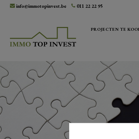
info@immotopinvest.be
011 22 22 95
PROJECTEN TE KOO