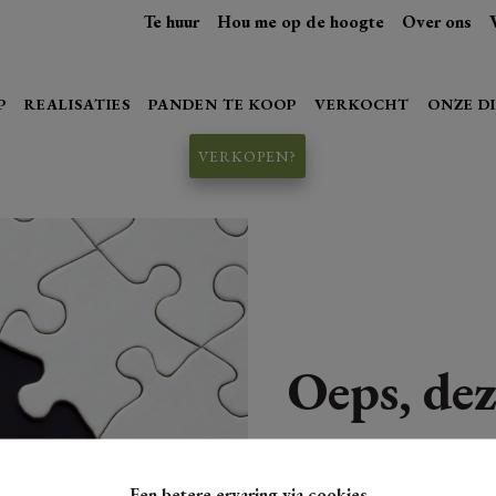
Te huur
Hou me op de hoogte
Over ons
P
REALISATIES
PANDEN TE KOOP
VERKOCHT
ONZE D
VERKOPEN?
Oeps, dez
Een betere ervaring via cookies