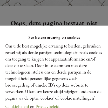
Oeps, deze pagina bestaat niet
meer
Een betere ervaring via cookies
Om u de best mogelijke ervaring te bieden, gebruiken
zowel wij als derde partijen technologieën zoals cookies
om toegang te krijgen tot apparaatinformatie en/of
Te koop
Te huur
deze op te slaan. Door in te stemmen met deze
technologieën, stelt u ons en derde partijen in de
mogelijkheid persoonlijke gegevens zoals
browsegedrag of unieke ID's op deze website te
verwerken. U kan uw keuze altijd wijzigen onderaan de
pagina via de optie 'cookies' of 'cookie instellingen'.
Cookiebeleid
en
Privacybeleid
.