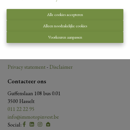
Alle cookies accepteren
Toezichthoudende autoriteit:
Alleen noodzakelijke cookies
Beroepsinstituut van Vastgoedmakelaars,
Voorkeuren aanpassen
Luxemburgstraat 16 B te 1000 Brussel.
Onderworpen aan de
deontologische code van het
BIV
.
Privacy statement
-
Disclaimer
Contacteer ons
Guffenslaan 108 bus 0.01
3500 Hasselt
011 22 22 95
info@immotopinvest.be
Social: