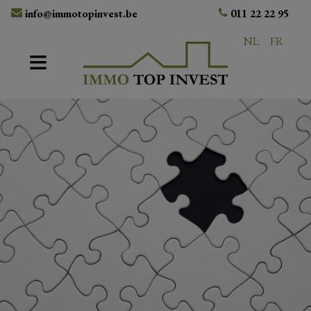
info@immotopinvest.be
011 22 22 95
NL
FR