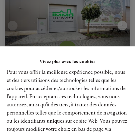
Vivez plus avec les cookies
Pour vous offrir la meilleure expérience possible, nous
Magazijn met bureel
et des tiers utilisons des technologies telles que les
cookies pour accéder et/ou stocker les informations de
Trichterheideweg 11 Hal 31, 3500 Hasselt
|
Ref
: 
25521
l'appareil. En acceptant ces technologies, vous nous
autorisez, ainsi qu'à des tiers, à traiter des données
€ 1.500 /mois
personnelles telles que le comportement de navigation
ou les identifiants uniques sur ce site Web. Vous pouvez
180 m²
toujours modifier votre choix en bas de page via