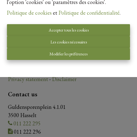
l'option 'cookies' ou 'paramètres des cookies'.
Politique de cookies
et
Politique de confidentialité
.
Accepter tous les cookies
Les cookies nécessaires
Autorité de surveillance:
Institut professionnel des courtiers immobiliers,
Modifier les préférences
Luxemburgstraat 16B 1000 Bruxelles. Sous réserve
de
les devoirs de l\'agent immobilier
.
Privacy statement
-
Disclaimer
Contact us
Guldensporenplein 4.1.01
3500 Hasselt
011 222 295
011 222 296