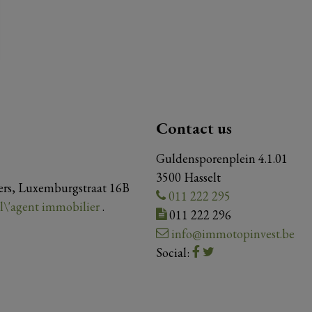
Contact us
Guldensporenplein 4.1.01
3500 Hasselt
iers, Luxemburgstraat 16B
011 222 295
e l\'agent immobilier
.
011 222 296
info@immotopinvest.be
Social: