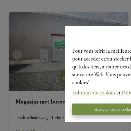
Pour vous offrir la meilleur
pour accéder et/ou stocker l
qu'à des tiers, à traiter de
sur ce site Web. Vous pouvez
cookies'.
Politique de cookies
et
Poli
Magazijn met bureel
Accepter tous les cooki
Trichterheideweg 11 Hal 31, 3500 Hasselt
|
Ref
: 
25521