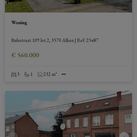
Woning
Bulsstraat 109 lot 2, 3570 Alken
|
Ref
: 
25487
€ 560.000
3
1
232 m²