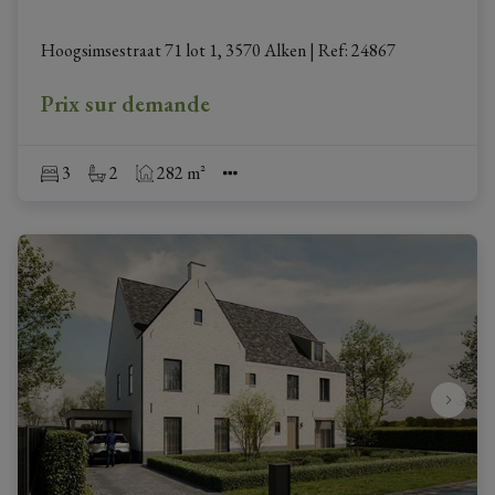
Hoogsimsestraat 71 lot 1, 3570 Alken
|
Ref
: 
24867
Prix sur demande
3
2
282 m²