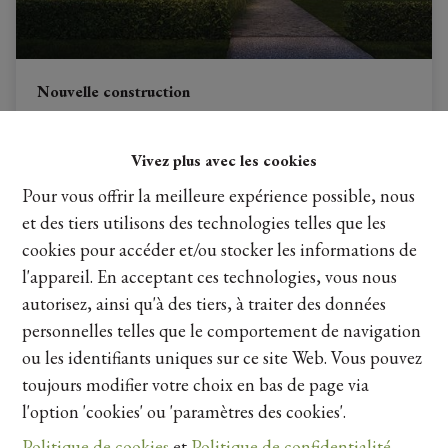
Nouvelle construction
Hoogsimsestraat 71 lot 2, 3570 Alken
|
Ref
: 
25678
Vivez plus avec les cookies
Pour vous offrir la meilleure expérience possible, nous
Prix sur demande
et des tiers utilisons des technologies telles que les
cookies pour accéder et/ou stocker les informations de
3
1
225 m²
l'appareil. En acceptant ces technologies, vous nous
autorisez, ainsi qu'à des tiers, à traiter des données
personnelles telles que le comportement de navigation
ou les identifiants uniques sur ce site Web. Vous pouvez
toujours modifier votre choix en bas de page via
l'option 'cookies' ou 'paramètres des cookies'.
Politique de cookies
et
Politique de confidentialité
.