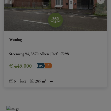
Woning
Steenweg 94, 3570 Alken
|
Ref
: 
17298
€ 449.000
6
2
285 m²