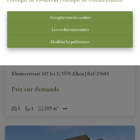
Accepter tous les cookies
Les cookies nécessaires
Modifier les préférences
Nouvelle construction
Klameerstraat 102 lot 3, 3570 Alken
|
Ref
: 
25683
Prix sur demande
3
1
209 m²