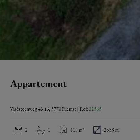
Appartement
Visésteenweg 43 16, 3770 Riemst
| Ref:
22565
2
1
110 m²
2358 m²