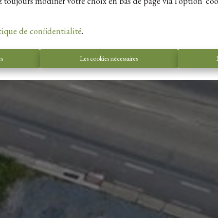
 toujours modifier votre choix en bas de page via l'option 'coo
tique de confidentialité
.
es
Les cookies nécessaires