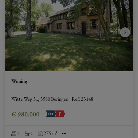
Woning
Witte Weg 31, 3580 Beringen
|
Ref
: 
23148
€ 980.000
4
1
275 m²