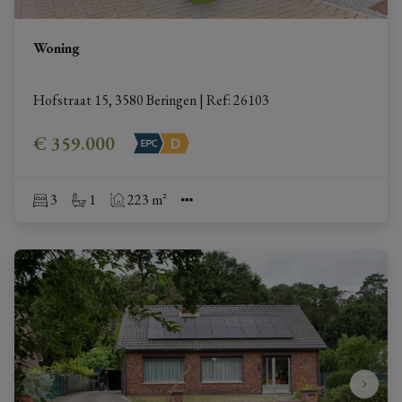
Woning
Hofstraat 15, 3580 Beringen
|
Ref
: 
26103
€ 359.000
3
1
223 m²