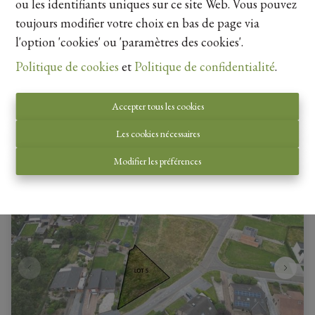
ou les identifiants uniques sur ce site Web. Vous pouvez
toujours modifier votre choix en bas de page via
Vous souhaitez vendre votre bien ?
l'option 'cookies' ou 'paramètres des cookies'.
Contactez-nous pour une estimation gratuite.
Politique de cookies
et
Politique de confidentialité
.
Accepter tous les cookies
Les cookies nécessaires
Modifier les préférences