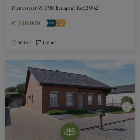
Nieuwstraat 39, 3580 Beringen
|
Ref
: 
25942
€ 350.000
500 m²
176 m²