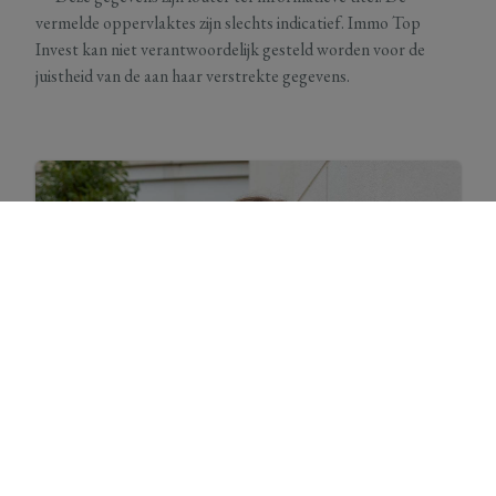
vermelde oppervlaktes zijn slechts indicatief. Immo Top
Invest kan niet verantwoordelijk gesteld worden voor de
juistheid van de aan haar verstrekte gegevens.