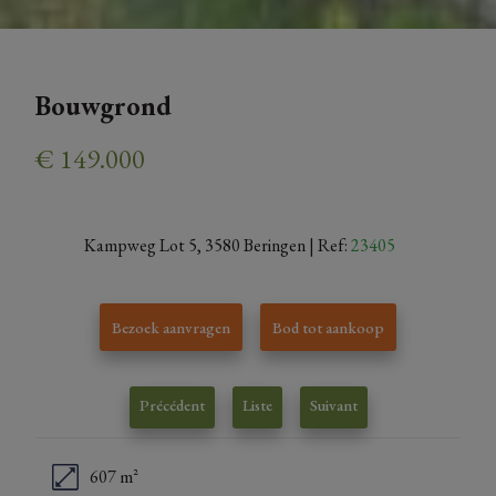
Bouwgrond
€ 149.000
Kampweg Lot 5, 3580 Beringen
| Ref:
23405
Bezoek aanvragen
Bod tot aankoop
Précédent
Liste
Suivant
607 m²