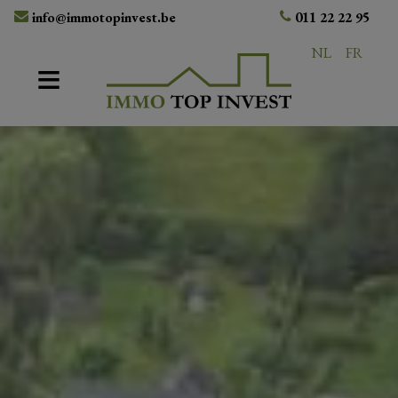
info@immotopinvest.be
011 22 22 95
NL
FR