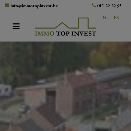
info@immotopinvest.be
011 22 22 95
NL
FR