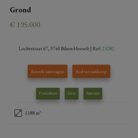
Grond
€ 195.000
Lochtstraat 67, 3740 Bilzen-Hoeselt
| Ref:
25282
Bezoek aanvragen
Bod tot aankoop
Précédent
Liste
Suivant
1188 m²