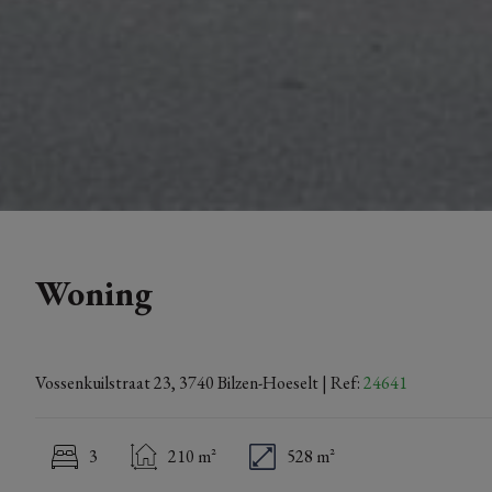
Woning
Vossenkuilstraat 23, 3740 Bilzen-Hoeselt
| Ref:
24641
3
210 m²
528 m²