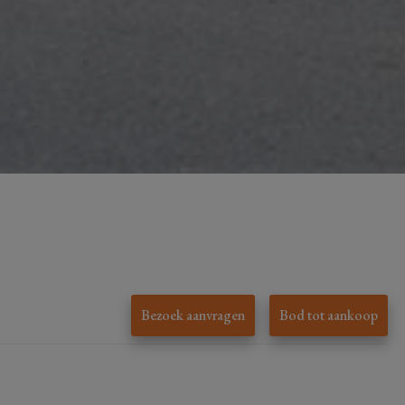
Bezoek aanvragen
Bod tot aankoop