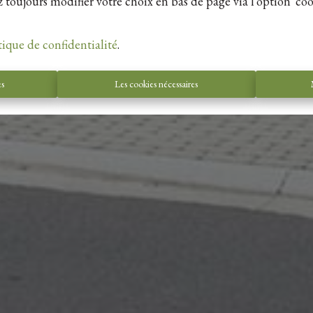
 toujours modifier votre choix en bas de page via l'option 'coo
tique de confidentialité
.
es
Les cookies nécessaires