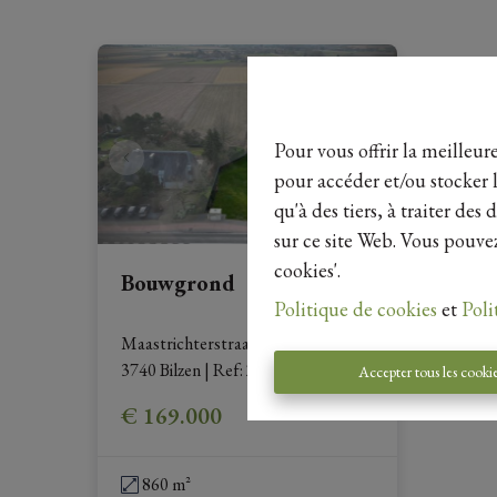
Pour vous offrir la meilleur
pour accéder et/ou stocker l
qu'à des tiers, à traiter de
sur ce site Web. Vous pouvez
cookies'.
Bouwgrond
Politique de cookies
et
Poli
Maastrichterstraat Lot 2A+2B, 
3740 Bilzen
|
Ref
: 
22418
Accepter tous les cooki
€ 169.000
860 m²