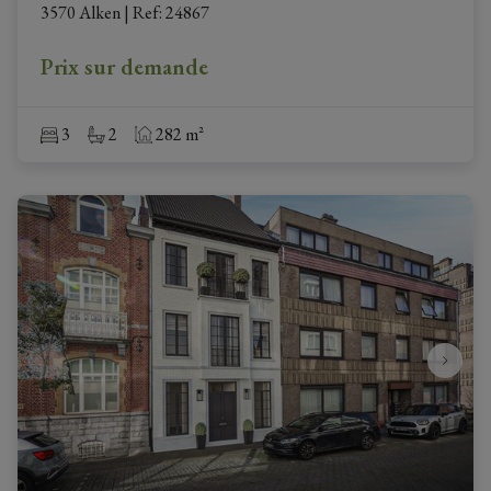
3570 Alken
|
Ref
: 
24867
Prix sur demande
3
2
282 m²