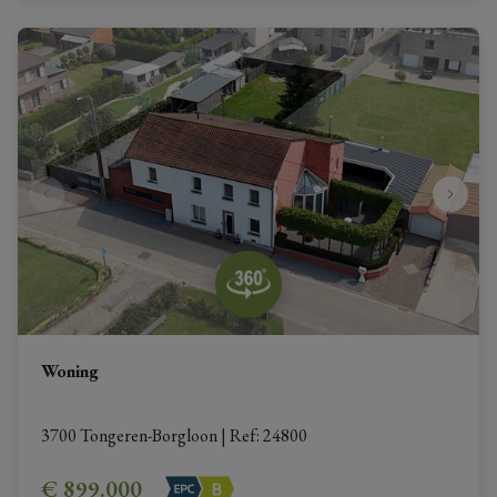
Woning
3700 Tongeren-Borgloon
|
Ref
: 
24800
€ 899.000