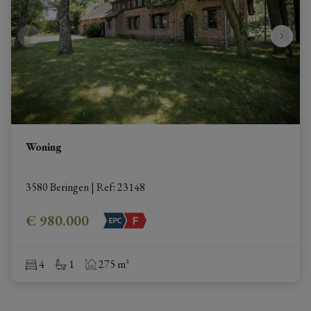
Woning
3580 Beringen
|
Ref
: 
23148
€ 980.000
4
1
275 m²