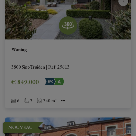
Woning
3800 Sint-Truiden
|
Ref
: 
25613
€ 849.000
6
3
340 m²
NOUVEAU