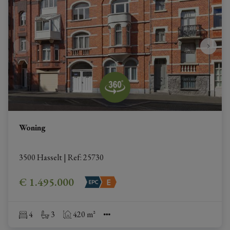
Woning
3500 Hasselt
|
Ref
: 
25730
€ 1.495.000
4
3
420 m²