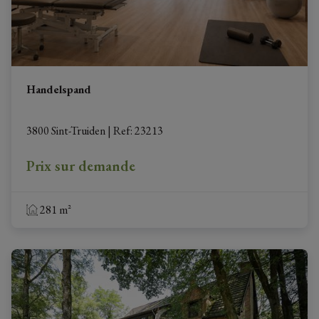
Handelspand
3800 Sint-Truiden
|
Ref
: 
23213
Prix sur demande
281 m²