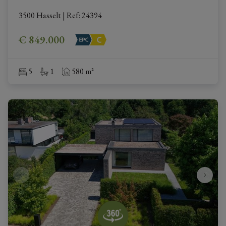
3500 Hasselt
|
Ref
: 
24394
€ 849.000
5
1
580 m²