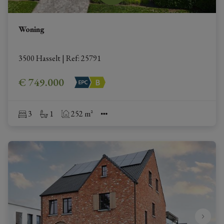
Woning
3500 Hasselt
|
Ref
: 
25791
€ 749.000
3
1
252 m²