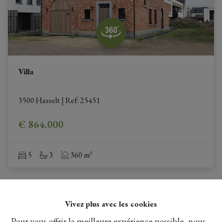
Villa
3500 Hasselt
|
Ref
: 
25451
€ 864.000
5
3
360 m²
Vivez plus avec les cookies
Pour vous offrir la meilleure expérience possible, nous