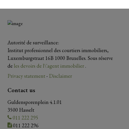
Autorité de surveillance:
Institut professionnel des courtiers immobiliers,
Luxemburgstraat 16B 1000 Bruxelles. Sous réserve
de
les devoirs de l\'agent immobilier
.
Privacy statement
-
Disclaimer
Contact us
Guldensporenplein 4.1.01
3500 Hasselt
011 222 295
011 222 296