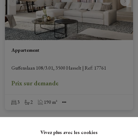
Appartement
Guffenslaan 108/3.01, 3500 Hasselt
|
Ref
: 
17761
Prix sur demande
3
2
190 m²
Vivez plus avec les cookies