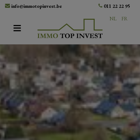
info@immotopinvest.be
011 22 22 95
NL
FR