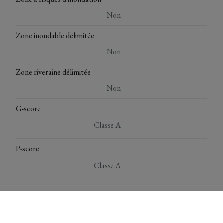
Non
Zone inondable délimitée
Non
Zone riveraine délimitée
Non
G-score
Classe A
P-score
Classe A
*** Deze gegevens zijn louter ter informatieve titel. De
vermelde oppervlaktes zijn slechts indicatief. Immo Top