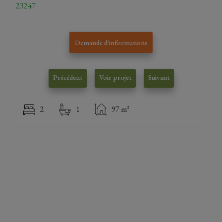
23247
Demande d'informations
Précédent
Voir projet
Suivant
2
1
97 m²