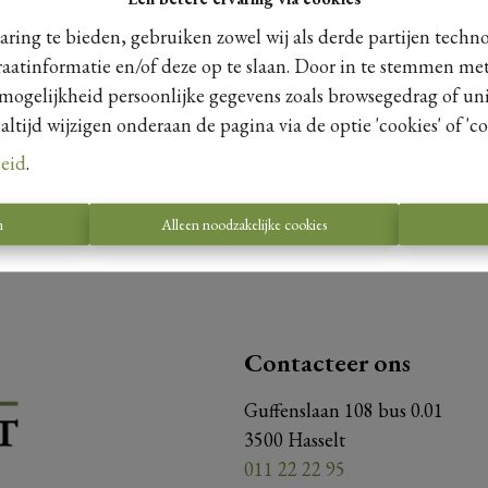
ring te bieden, gebruiken zowel wij als derde partijen techn
raatinformatie en/of deze op te slaan. Door in te stemmen met
 mogelijkheid persoonlijke gegevens zoals browsegedrag of uni
Te koo
tijd wijzigen onderaan de pagina via de optie 'cookies' of 'coo
leid
.
n
Alleen noodzakelijke cookies
Contacteer ons
Guffenslaan 108 bus 0.01
3500 Hasselt
011 22 22 95