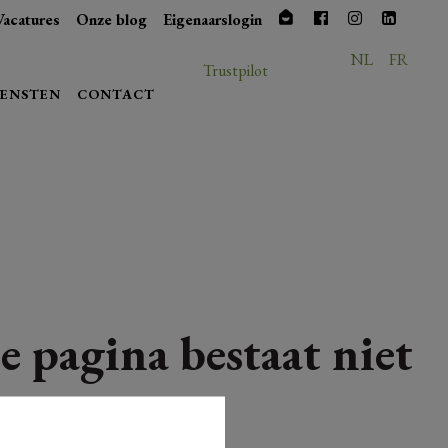
Vacatures
Onze blog
Eigenaarslogin
NL
FR
Trustpilot
IENSTEN
CONTACT
e pagina bestaat niet
meer