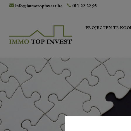
info@immotopinvest.be
011 22 22 95
PROJECTEN TE KOO