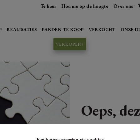
Te huur
Hou me op de hoogte
Over ons
P
REALISATIES
PANDEN TE KOOP
VERKOCHT
ONZE D
VERKOPEN?
Oeps, dez
Een betere ervaring via cookies