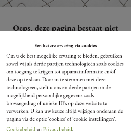
Oeps, deze pagina bestaat niet
meer
Een betere ervaring via cookies
Om u de best mogelijke ervaring te bieden, gebruiken
zowel wij als derde partijen technologieën zoals cookies
om toegang te krijgen tot apparaatinformatie en/of
Te koop
Te huur
deze op te slaan. Door in te stemmen met deze
technologieën, stelt u ons en derde partijen in de
mogelijkheid persoonlijke gegevens zoals
browsegedrag of unieke ID's op deze website te
verwerken. U kan uw keuze altijd wijzigen onderaan de
pagina via de optie 'cookies' of 'cookie instellingen'.
Cookiebeleid
en
Privacybeleid
.