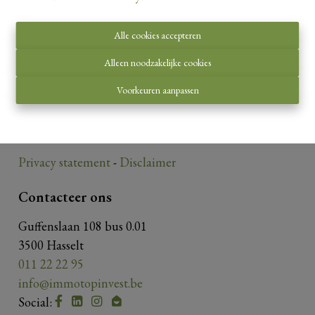
Alle cookies accepteren
Toezichthoudende autoriteit:
Alleen noodzakelijke cookies
Beroepsinstituut van Vastgoedmakelaars,
Voorkeuren aanpassen
Luxemburgstraat 16 B te 1000 Brussel.
Onderworpen aan de
deontologische code van het
BIV
.
Privacy statement
-
Disclaimer
Contacteer ons
Guffenslaan 108 bus 0.01
3500 Hasselt
011 22 22 95
info@immotopinvest.be
Social: