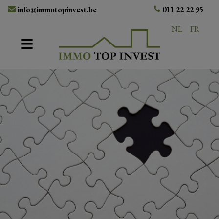
info@immotopinvest.be
011 22 22 95
NL
FR