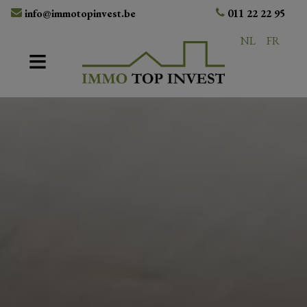
info@immotopinvest.be
011 22 22 95
NL
FR