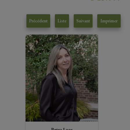
Précédent
Liste
Suivant
Imprimer
Petra Loos