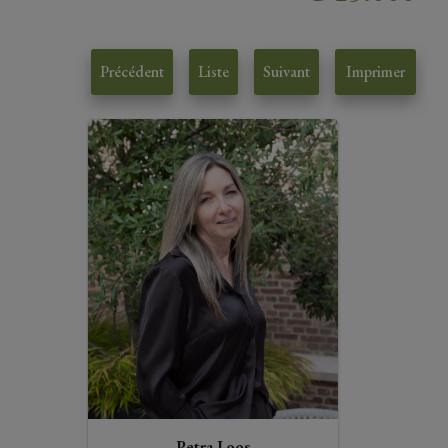
Précédent
Liste
Suivant
Imprimer
Petra Loos