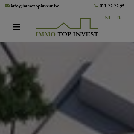
info@immotopinvest.be
011 22 22 95
NL
FR