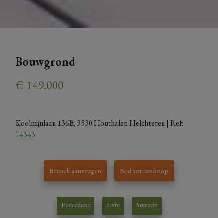
Bouwgrond
€ 149.000
Koolmijnlaan 136B, 3530 Houthalen-Helchteren
| Ref:
24343
Bezoek aanvragen
Bod tot aankoop
Précédent
Liste
Suivant