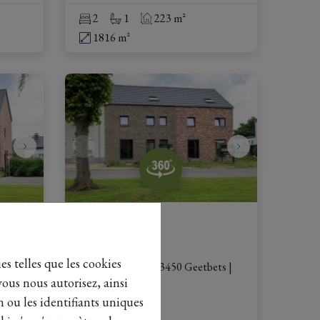
2
1
223 m²
1816 m²
Woning
es telles que les cookies
ets
|
Vijverstraat 42A, 3450 Geetbets
|
vous nous autorisez, ainsi
Ref
: 
25553
n ou les identifiants uniques
€ 439.000