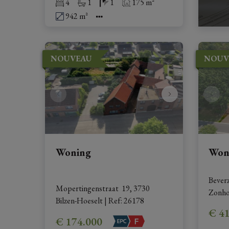
4
1
1
175 m²
942 m²
NOUVEAU
NOUV
Woning
Won
Bever
Mopertingenstraat  19, 3730 
Zonh
Bilzen-Hoeselt
|
Ref
: 
26178
€ 4
€ 174.000