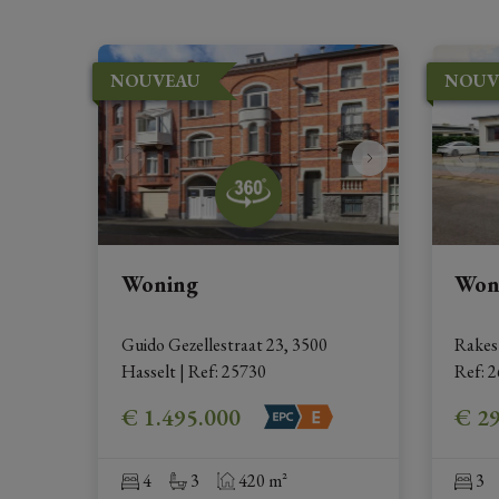
NOUVEAU
NOUV
Woning
Won
Guido Gezellestraat 23, 3500 
Rakes
Hasselt
|
Ref
: 
25730
Ref
: 
2
€ 1.495.000
€ 2
4
3
420 m²
3