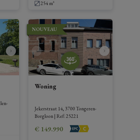
254 m²
NOUVEAU
Woning
len-
Jekerstraat 14, 3700 Tongeren-
Borgloon
|
Ref
: 
25221
€ 149.990