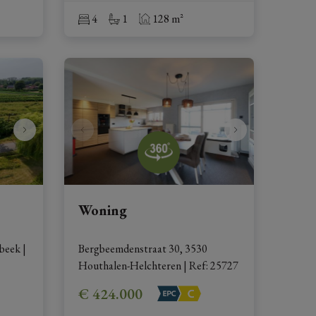
4
1
128 m²
Woning
nbeek
|
Bergbeemdenstraat 30, 3530 
Houthalen-Helchteren
|
Ref
: 
25727
€ 424.000