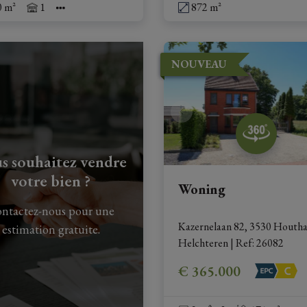
0 m²
1
872 m²
NOUVEAU
s souhaitez vendre
votre bien ?
Woning
ntactez-nous pour une
Kazernelaan 82, 3530 Houtha
estimation gratuite.
Helchteren
|
Ref
: 
26082
€ 365.000