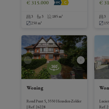
€ 315.000
€ 3
3
3
185 m²
3
250 m²
15
Woning
Won
Rond Punt 5, 3550 Heusden-Zolder
Lucie
|
Ref
: 
26228
Ref
: 
2