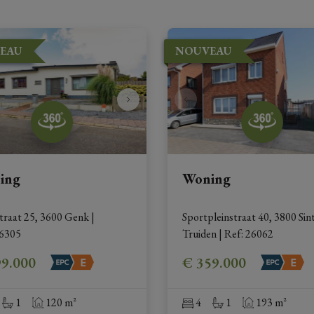
EAU
NOUVEAU
ing
Woning
traat 25, 3600 Genk
|
Sportpleinstraat 40, 3800 Sint
6305
Truiden
|
Ref
: 
26062
99.000
€ 359.000
1
120 m²
4
1
193 m²