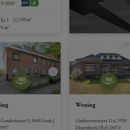
19.000
1
230 m²
91 m²
ing
Woning
n Londotstraat 9, 3600 Genk
|
Ginderoverstraat 114, 3590 
5997
Diepenbeek
|
Ref
: 
26076