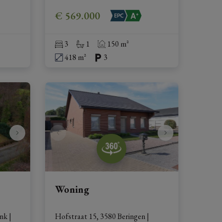
€ 569.000
3
1
150 m²
418 m²
3
Woning
enk
|
Hofstraat 15, 3580 Beringen
|