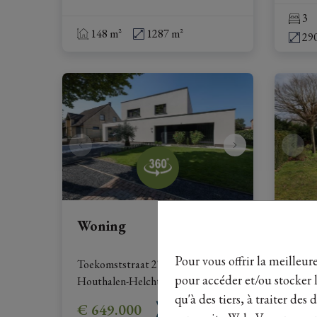
3
148 m²
1287 m²
29
Woning
Won
Pour vous offrir la meilleur
Toekomststraat 27, 3530 
Kempi
pour accéder et/ou stocker l
Houthalen-Helchteren
|
Ref
: 
26235
Hasse
qu'à des tiers, à traiter de
€ 649.000
€ 3