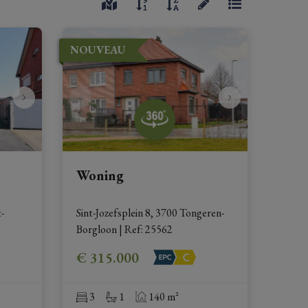
NOUVEAU
Woning
-
Sint-Jozefsplein 8, 3700 Tongeren-
Borgloon
|
Ref
: 
25562
€ 315.000
3
1
140 m²