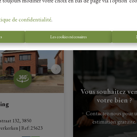
 toujours modifier votre choix en bas de page via l'option 'coo
1
140 m²
3
1
180 m²
tique de confidentialité
.
0 m²
1
457 m²
1
es
Les cookies nécessaires
Vous souhaitez ve
votre bien ?
ing
Contactez-nous pour 
traat 132, 3850 
estimation gratuite.
erkerken
|
Ref
: 
25623