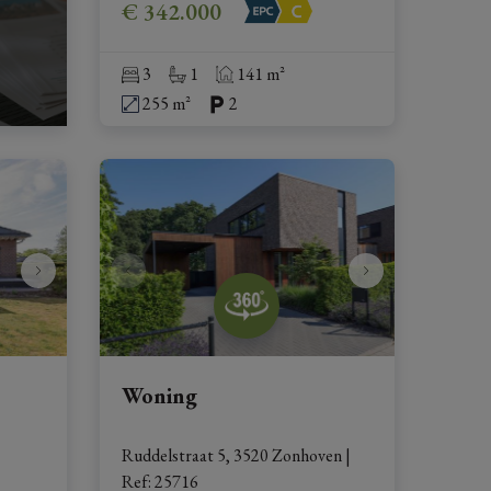
€ 342.000
3
1
141 m²
255 m²
2
Woning
Ruddelstraat 5, 3520 Zonhoven
|
Ref
: 
25716