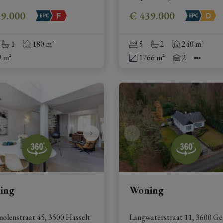
39.000
€ 439.000
1
180 m²
5
2
240 m²
9 m²
1766 m²
2
ing
Woning
olenstraat 45, 3500 Hasselt
Langwaterstraat 11, 3600 G