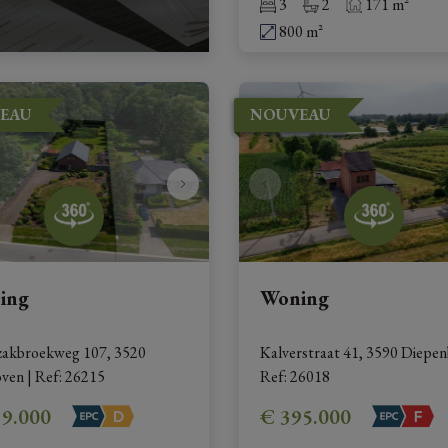
3
2
171 m²
800 m²
EAU
NOUVEAU
ing
Woning
zakbroekweg 107, 3520 
Kalverstraat 41, 3590 Diepe
oven
|
Ref
: 
26215
Ref
: 
26018
19.000
€ 395.000