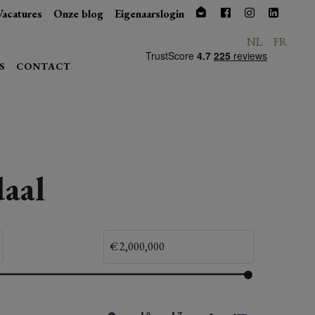
Vacatures
Onze blog
Eigenaarslogin
NL
FR
S
CONTACT
aal