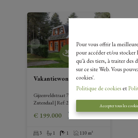
Pour vous offrir la meilleur
pour accéder et/ou stocker l
qu'à des tiers, à traiter de
sur ce site Web. Vous pouvez
cookies'.
Vakantiewoning
Politique de cookies
et
Poli
Gijzenveldstraat 75/H705, 3690 
Zutendaal
|
Ref
: 
23623
Accepter tous les cooki
€ 199.000
3
1
1
110 m²