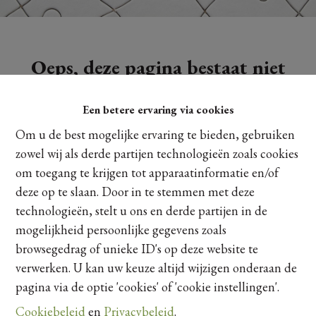
Oeps, deze pagina bestaat niet
meer
Een betere ervaring via cookies
Om u de best mogelijke ervaring te bieden, gebruiken
zowel wij als derde partijen technologieën zoals cookies
om toegang te krijgen tot apparaatinformatie en/of
Te koop
Te huur
deze op te slaan. Door in te stemmen met deze
technologieën, stelt u ons en derde partijen in de
mogelijkheid persoonlijke gegevens zoals
browsegedrag of unieke ID's op deze website te
verwerken. U kan uw keuze altijd wijzigen onderaan de
pagina via de optie 'cookies' of 'cookie instellingen'.
Cookiebeleid
en
Privacybeleid
.