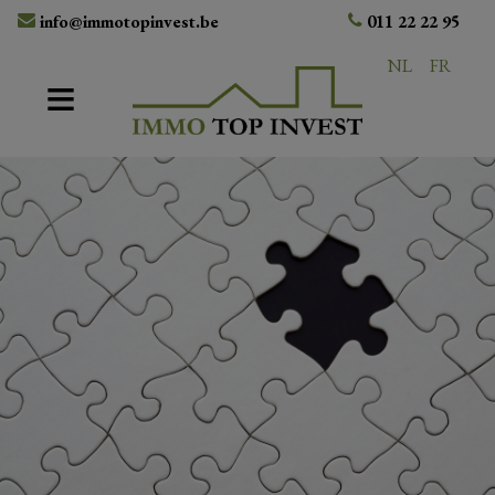
info@immotopinvest.be
011 22 22 95
NL
FR