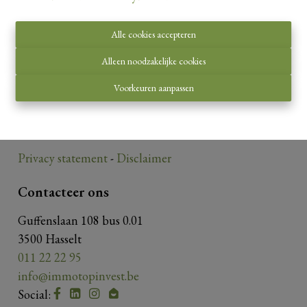
Alle cookies accepteren
Toezichthoudende autoriteit:
Alleen noodzakelijke cookies
Beroepsinstituut van Vastgoedmakelaars,
Voorkeuren aanpassen
Luxemburgstraat 16 B te 1000 Brussel.
Onderworpen aan de
deontologische code van het
BIV
.
Privacy statement
-
Disclaimer
Contacteer ons
Guffenslaan 108 bus 0.01
3500 Hasselt
011 22 22 95
info@immotopinvest.be
Social: