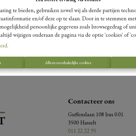
ring te bieden, gebruiken zowel wij als derde partijen techn
raatinformatie en/of deze op te slaan. Door in te stemmen met
 mogelijkheid persoonlijke gegevens zoals browsegedrag of uni
Te koo
tijd wijzigen onderaan de pagina via de optie 'cookies' of 'coo
leid
.
n
Alleen noodzakelijke cookies
Contacteer ons
Guffenslaan 108 bus 0.01
3500 Hasselt
011 22 22 95