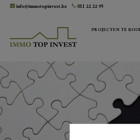
info@immotopinvest.be
011 22 22 95
PROJECTEN TE KOO