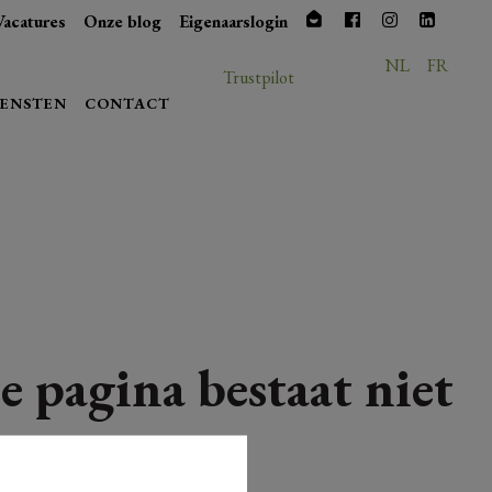
Vacatures
Onze blog
Eigenaarslogin
NL
FR
Trustpilot
IENSTEN
CONTACT
e pagina bestaat niet
meer