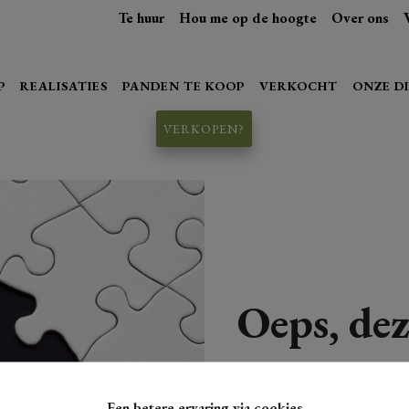
Te huur
Hou me op de hoogte
Over ons
P
REALISATIES
PANDEN TE KOOP
VERKOCHT
ONZE D
VERKOPEN?
Oeps, dez
Een betere ervaring via cookies