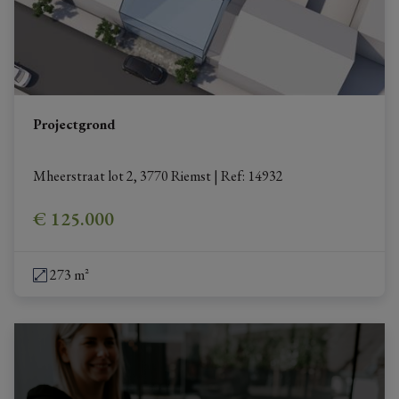
Projectgrond
Mheerstraat lot 2, 3770 Riemst
|
Ref
: 
14932
€ 125.000
273 m²