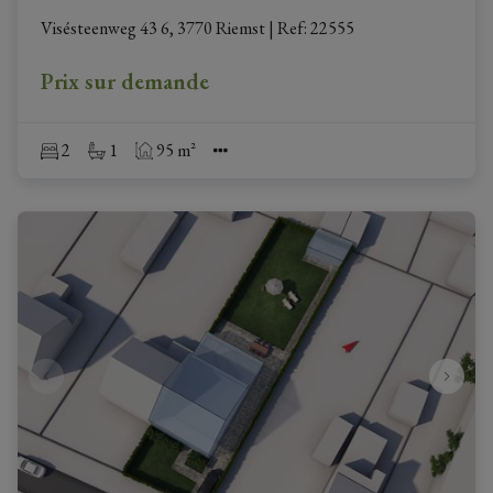
Visésteenweg 43 6, 3770 Riemst
|
Ref
: 
22555
Prix sur demande
2
1
95 m²