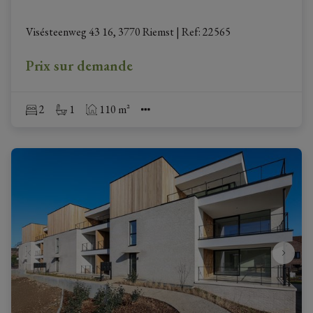
Visésteenweg 43 16, 3770 Riemst
|
Ref
: 
22565
Prix sur demande
2
1
110 m²