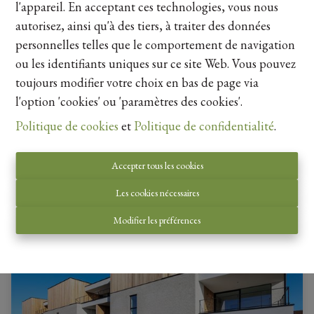
l'appareil. En acceptant ces technologies, vous nous
autorisez, ainsi qu'à des tiers, à traiter des données
personnelles telles que le comportement de navigation
ou les identifiants uniques sur ce site Web. Vous pouvez
Appartement
toujours modifier votre choix en bas de page via
l'option 'cookies' ou 'paramètres des cookies'.
Visésteenweg 43 4, 3770 Riemst
|
Ref
: 
22561
Politique de cookies
et
Politique de confidentialité
.
Prix sur demande
Accepter tous les cookies
2
1
110 m²
Les cookies nécessaires
Modifier les préférences