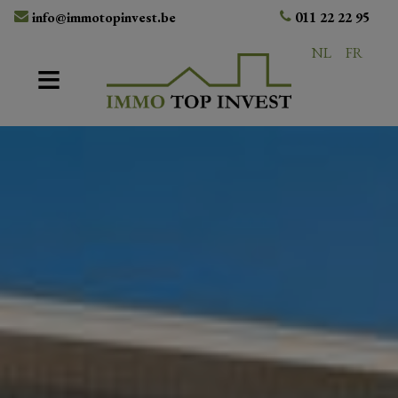
info@immotopinvest.be
011 22 22 95
NL
FR