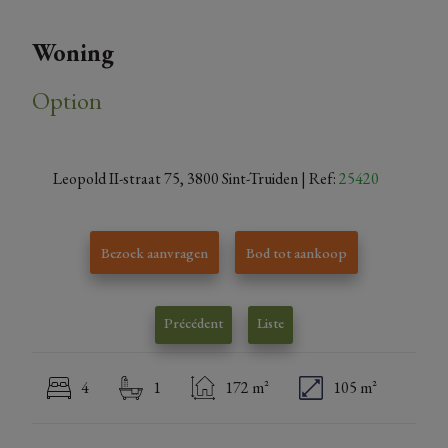
Woning
Option
Leopold II-straat 75, 3800 Sint-Truiden
| Ref:
25420
Bezoek aanvragen
Bod tot aankoop
Précédent
Liste
4
1
172 m²
105 m²