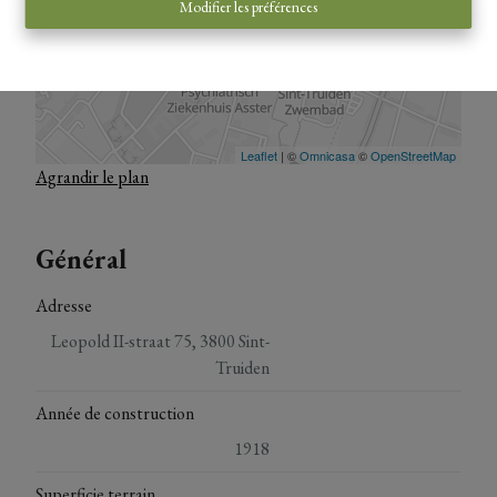
Modifier les préférences
Agrandir le plan
Général
Adresse
Leopold II-straat 75, 3800 Sint-
Truiden
Année de construction
1918
Superficie terrain