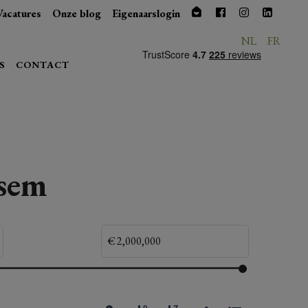
Vacatures
Onze blog
Eigenaarslogin
NL
FR
S
CONTACT
ssem