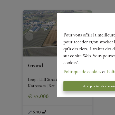
Pour vous offrir la meilleur
pour accéder et/ou stocker l
qu'à des tiers, à traiter de
sur ce site Web. Vous pouvez
cookies'.
Grond
Politique de cookies
et
Poli
Leopold III-Straat , 3720 
Kortessem
|
Ref
: 
18642
Accepter tous les cooki
€ 55.000
5703 m²