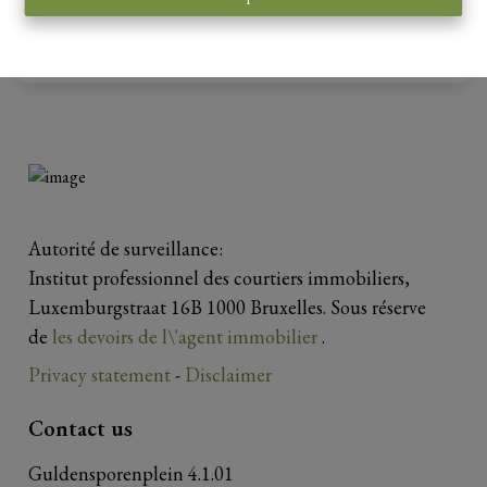
273 m²
Autorité de surveillance:
Institut professionnel des courtiers immobiliers,
Luxemburgstraat 16B 1000 Bruxelles. Sous réserve
de
les devoirs de l\'agent immobilier
.
Privacy statement
-
Disclaimer
Contact us
Guldensporenplein 4.1.01