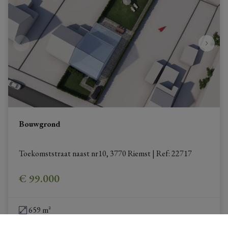
Bouwgrond
Toekomststraat naast nr10, 3770 Riemst
|
Ref
: 
22717
€ 99.000
659 m²