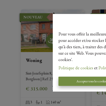
NOUVEAU
NOUV
Pour vous offrir la meilleur
pour accéder et/ou stocker l
qu'à des tiers, à traiter de
sur ce site Web. Vous pouvez
cookies'.
Woning
Won
Politique de cookies
et
Poli
Sint-Jozefsplein 8, 3700 Tongeren-
Jekers
Borgloon
|
Ref
: 
25562
Accepter tous les cooki
Borgl
€ 315.000
€ 1
3
1
140 m²