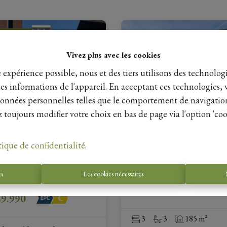
EAU
Vivez plus avec les cookies
e expérience possible, nous et des tiers utilisons des technologi
es informations de l'appareil. En acceptant ces technologies, 
s données personnelles telles que le comportement de navigatio
 toujours modifier votre choix en bas de page via l'option 'coo
ing
Woning
tique de confidentialité
.
Elderseweg 12, 3700 Tongere
traat 14, 3700 Tongeren-
Borgloon
|
Ref
: 
26248
es
Les cookies nécessaires
oon
|
Ref
: 
25221
€ 315.000
49.990
3
3
185 m²