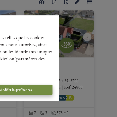
es telles que les cookies
vous nous autorisez, ainsi
n ou les identifiants uniques
kies' ou 'paramètres des
Woning
n-
Riksingenstraat 37 + 39, 3700 
Tongeren-Borgloon
|
Ref
: 
24800
Modifier les préférences
€ 899.000
7
3
375 m²